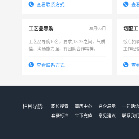
查看联系方式
查
工艺品导购
08月05日
切配工
工艺品导购10名，要求;18-35之间，气质
饭店招
佳，沟通能力强，有团队合作精神，有
工作经
上进心，有工作经验者优先！
作。包吃
4500。
查看联系方式
查
栏目导航:
职位搜索
简历中心
名企展示
一句话
套餐标准
金币充值
意见建议
联系我