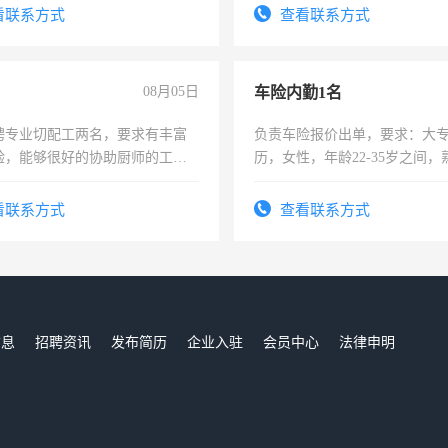
看联系方式
查看联系方式
08月05日
车险内勤1名
聘专业切配工两名，要求有丰富
负责车险报价出单，要求：大
验，能够很好的协助厨师的工
历，女性，年龄22-35岁之间
住，每月有公休，工资3500-
操作，工作态度认真，具有团
试用期1-3个月，转正后交纳五
看联系方式
查看联系方式
信息
招聘资讯
发布简历
企业入驻
会员中心
法律申明
们