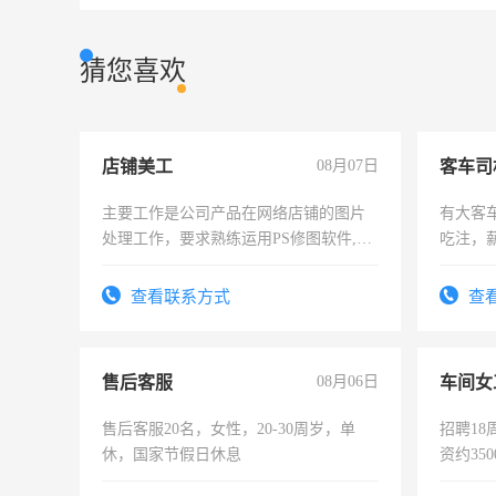
猜您喜欢
店铺美工
08月07日
客车司
主要工作是公司产品在网络店铺的图片
有大客
处理工作，要求熟练运用PS修图软件,工
吃注，
作时间每天8小时，待遇优厚。
查看联系方式
查
售后客服
08月06日
车间女
售后客服20名，女性，20-30周岁，单
招聘18
休，国家节假日休息
资约35
险，有