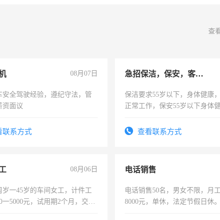
查
机
08月07日
急招保洁，保安，客服，工程
车安全驾驶经验，遵纪守法，管
保洁要求55岁以下，身体健康
薪资面议
正常工作，保安55岁以下身体
责任心形象端庄，遵纪守法，
录，客服要求45岁以下高中以
看联系方式
查看联系方式
懂电脑工作认真，性格开朗有
能力，工程，懂水电维修。
工
08月06日
电话销售
周岁一45岁的车间女工，计件工
电话销售50名，男女不限，月工资
00一5000元，试用期2个月，交五
8000元，单休，法定节假日休
年薪假，年底福利