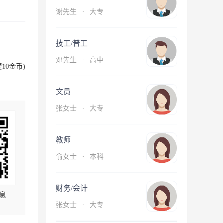
谢先生
·
大专
技工/普工
邓先生
·
高中
10金币)
文员
张女士
·
大专
教师
俞女士
·
本科
财务/会计
息
张女士
·
大专