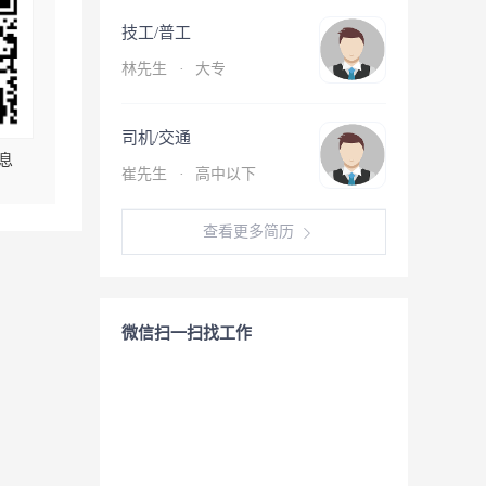
技工/普工
林先生
·
大专
司机/交通
息
崔先生
·
高中以下
查看更多简历
微信扫一扫找工作