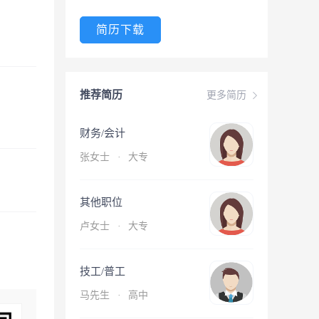
简历下载
推荐简历
更多简历
财务/会计
张女士
·
大专
其他职位
卢女士
·
大专
技工/普工
马先生
·
高中